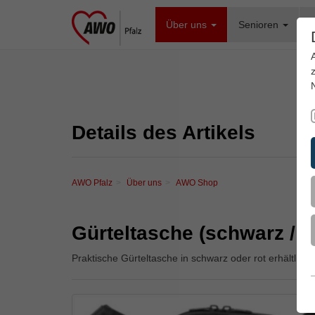
Über uns
Senioren
F
Details des Artikels
AWO Pfalz
Über uns
AWO Shop
Gürteltasche (schwarz / ro
Praktische Gürteltasche in schwarz oder rot erhältlich