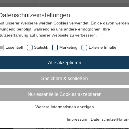
amilie & Quartier
Trauer und Hospiz
Jobs&Ehrenamt
Datenschutzeinstellungen
Auf unserer Webseite werden Cookies verwendet. Einige davon werden
zwingend benötigt, während es uns andere ermöglichen, Ihre
Nutzererfahrung auf unserer Webseite zu verbessern.
Essentiell
Statistik
Marketing
Externe Inhalte
Alle akzeptieren
Speichern & schließen
t)
Nur essentielle Cookies akzeptieren
Weitere Informationen anzeigen
Essentiell
Diese Tags und Cookies werden für die Grundfunktionen der
Impressum
|
Datenschutzerklärun
Die Gürteltasche bietet genug Platz. Sie hat ein
Webseite benötigt.