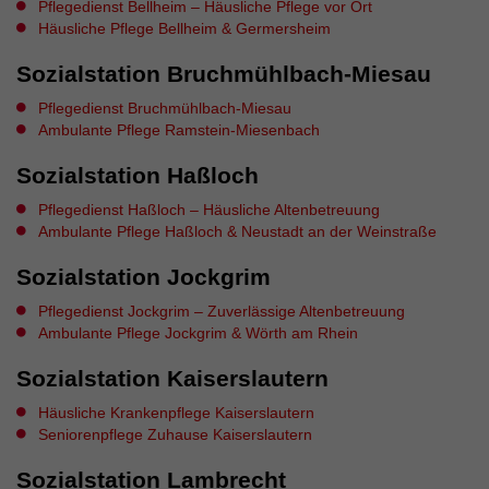
Externe Inhalte
Pflegedienst Bellheim – Häusliche Pflege vor Ort
Häusliche Pflege Bellheim & Germersheim
Wir verwenden auf unserer Website externe Inhalte, um
Ihnen zusätzliche Informationen anzubieten.
Sozialstation Bruchmühlbach-Miesau
Pflegedienst Bruchmühlbach-Miesau
Ambulante Pflege Ramstein-Miesenbach
Sozialstation Haßloch
Pflegedienst Haßloch – Häusliche Altenbetreuung
Ambulante Pflege Haßloch & Neustadt an der Weinstraße
Sozialstation Jockgrim
Pflegedienst Jockgrim – Zuverlässige Altenbetreuung
Ambulante Pflege Jockgrim & Wörth am Rhein
Sozialstation Kaiserslautern
Häusliche Krankenpflege Kaiserslautern
Seniorenpflege Zuhause Kaiserslautern
Sozialstation Lambrecht