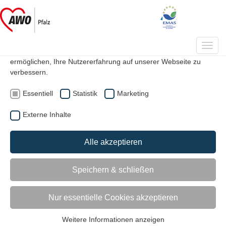
Datenschutzeinstellungen
Auf unserer Webseite werden Cookies verwendet. Einige davon
Toggl
werden zwingend benötigt, während es uns andere
navig
ermöglichen, Ihre Nutzererfahrung auf unserer Webseite zu
verbessern.
|
|
Suche
Kontakt
Mitglied werden
Essentiell
Statistik
Marketing
Externe Inhalte
Ratgeber Pflege
Alle akzeptieren
Speichern & schließen
Jetzt mit der AWO Pfalz Kontakt aufnehmen!
0 63 21/39 23 – 0
Nur essentielle Cookies akzeptieren
Weitere Informationen anzeigen
Essentiell