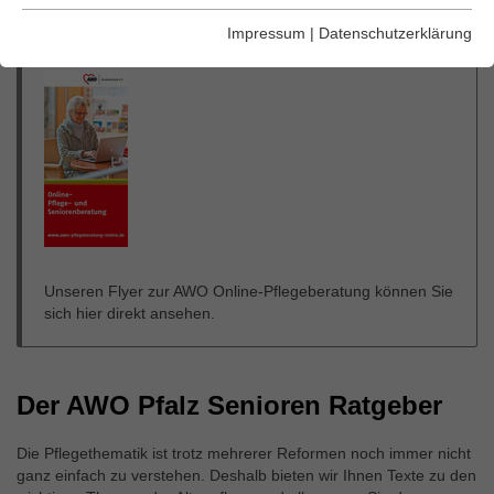
Diese Tags und Cookies werden für die Grundfunktionen der
Impressum
|
Datenschutzerklärung
AWO Online-Pflegeberatung
Webseite benötigt.
Statistik
Mit diesen Tags können wir die Nutzung der Webseite
analysieren, um deren Leistung zu messen und zu
verbessern.
Marketing
Unseren Flyer zur AWO Online-Pflegeberatung können Sie
Marketing-Cookies werden in der Regel verwendet, um
sich hier direkt ansehen.
Ihnen Werbung anzuzeigen, die Ihren Interessen entspricht.
Wenn Sie andere Webseiten besuchen, wird das Cookie
Ihres Browsers erkannt und ausgewählte Werbeanzeigen
werden Ihnen basierend auf den in diesem Cookie
Der AWO Pfalz Senioren Ratgeber
gespeicherte Informationen angezeigt (Art. 6 Abs. 1 S. 1a
DSGVO).
Die Pflegethematik ist trotz mehrerer Reformen noch immer nicht
ganz einfach zu verstehen. Deshalb bieten wir Ihnen Texte zu den