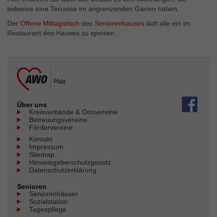
Externe Inhalte
teilweise eine Terrasse im angrenzenden Garten haben.
Wir verwenden auf unserer Website externe Inhalte, um
Der
Offene Mittagstisch
des
Seniorenhauses
lädt alle ein im
Ihnen zusätzliche Informationen anzubieten.
Restaurant des Hauses zu speisen.
Über uns
Kreisverbände & Ortsvereine
Betreuungsvereine
Fördervereine
Kontakt
Impressum
Sitemap
Hinweisgeberschutzgesetz
Datenschutzerklärung
Senioren
Seniorenhäuser
Sozialstation
Tagespflege