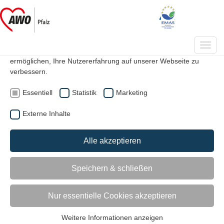
Datenschutzeinstellungen
Auf unserer Webseite werden Cookies verwendet. Einige davon
Toggl
werden zwingend benötigt, während es uns andere
navig
ermöglichen, Ihre Nutzererfahrung auf unserer Webseite zu
verbessern.
|
|
Suche
Kontakt
Mitglied werden
Essentiell
Statistik
Marketing
Externe Inhalte
Speyer, AWO Seniorenhaus
Burgfeld
Alle akzeptieren
Speichern & schließen
Übersicht
Angebote
Bilder
Kontakt
Nur essentielle Cookies akzeptieren
Zurück
Weit
Weitere Informationen anzeigen
Essentiell