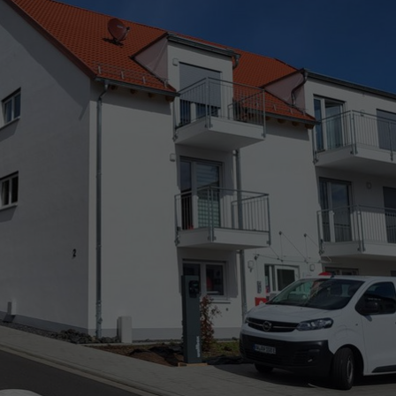
Statistik
Mit diesen Tags können wir die Nutzung der Webseite analysieren,
um deren Leistung zu messen und zu verbessern.
Marketing
Marketing-Cookies werden in der Regel verwendet, um Ihnen
Werbung anzuzeigen, die Ihren Interessen entspricht. Wenn Sie
andere Webseiten besuchen, wird das Cookie Ihres Browsers
erkannt und ausgewählte Werbeanzeigen werden Ihnen basierend
auf den in diesem Cookie gespeicherte Informationen angezeigt (Art.
6 Abs. 1 S. 1a DSGVO).
Externe Inhalte
Wir verwenden auf unserer Website externe Inhalte, um Ihnen
zusätzliche Informationen anzubieten.