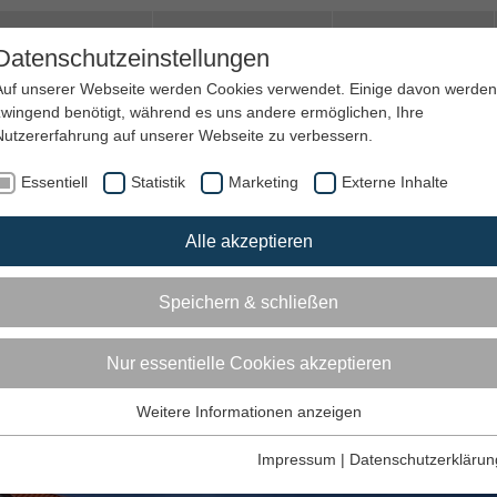
amilie & Quartier
Trauer und Hospiz
Jobs&Ehrenamt
Datenschutzeinstellungen
Auf unserer Webseite werden Cookies verwendet. Einige davon werden
zwingend benötigt, während es uns andere ermöglichen, Ihre
Nutzererfahrung auf unserer Webseite zu verbessern.
Essentiell
Statistik
Marketing
Externe Inhalte
Alle akzeptieren
Speichern & schließen
Kosten
Kontakt
Nur essentielle Cookies akzeptieren
Weitere Informationen anzeigen
Essentiell
n in Konken - eine Gemeinschaft ---------
Diese Tags und Cookies werden für die Grundfunktionen der
Impressum
|
Datenschutzerklärun
Webseite benötigt.