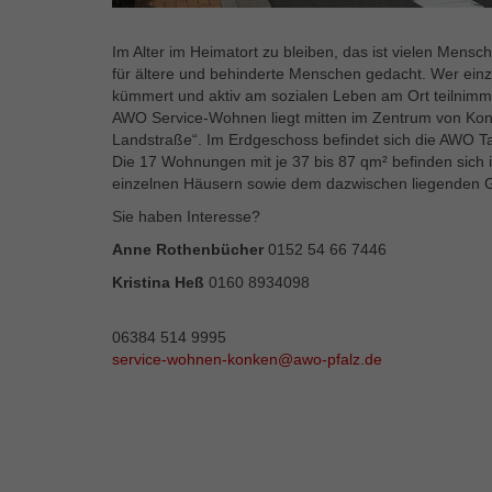
Im Alter im Heimatort zu bleiben, das ist vielen Mens
für ältere und behinderte Menschen gedacht. Wer einz
kümmert und aktiv am sozialen Leben am Ort teilnimmt
AWO Service-Wohnen liegt mitten im Zentrum von Kon
Landstraße“. Im Erdgeschoss befindet sich die AWO T
Die 17 Wohnungen mit je 37 bis 87 qm² befinden sich
einzelnen Häusern sowie dem dazwischen liegenden G
Sie haben Interesse?
Anne Rothenbücher
0152 54 66 7446
Kristina Heß
0160 8934098
06384 514 9995
service-wohnen-konken@awo-pfalz.de