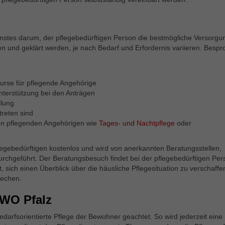
s
Statistik
Mit diesen Tags können wir die Nutzung der Webseite analysieren,
nstes darum, der pflegebedürftigen Person die bestmögliche Versorgu
um deren Leistung zu messen und zu verbessern.
 und geklärt werden, je nach Bedarf und Erfordernis variieren. Besp
Marketing
kurse für pflegende Angehörige
Marketing-Cookies werden in der Regel verwendet, um Ihnen
nterstützung bei den Anträgen
Werbung anzuzeigen, die Ihren Interessen entspricht. Wenn Sie
llung
andere Webseiten besuchen, wird das Cookie Ihres Browsers
reten sind
erkannt und ausgewählte Werbeanzeigen werden Ihnen basierend
von pflegenden Angehörigen wie
Tages- und Nachtpflege
oder
auf den in diesem Cookie gespeicherte Informationen angezeigt (Art.
6 Abs. 1 S. 1a DSGVO).
legebedürftigen kostenlos und wird von anerkannten Beratungsstellen,
rchgeführt. Der Beratungsbesuch findet bei der pflegebedürftigen Per
, sich einen Überblick über die häusliche Pflegesituation zu verschaffe
Externe Inhalte
rechen.
Wir verwenden auf unserer Website externe Inhalte, um Ihnen
 AWO Pfalz
zusätzliche Informationen anzubieten.
darfsorientierte Pflege der Bewohner geachtet. So wird jederzeit eine