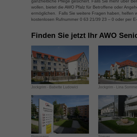
ganzheitliche Pflege gesichert. Falls Sie mehr über 
wollen, bietet die AWO Pfalz für Betroffene oder Ange
ermöglichen. Falls Sie weitere Fragen haben, helfen w
kostenlosen Rufnummer 0 63 21/39 23 – 0 oder per E
Finden Sie jetzt Ihr AWO Sen
Jockgrim - Babette Ludowici
Jockgrim - Lina Somme
Pirmasens
Speyer