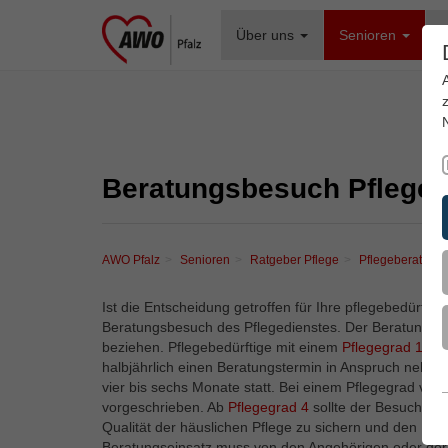
Über uns
Senioren
F
Beratungsbesuch Pfleged
AWO Pfalz
Senioren
Ratgeber Pflege
Pflegeberatung
Ist die Entscheidung getroffen für Ihre pflegebedürfti
Beratungsbesuch des Pflegedienstes. Der Beratungsbes
beziehen. Pflegebedürftige mit einem
Pflegegrad 1
, d
halbjährlich einen Beratungstermin in Anspruch nehme
vier bis sechs Monate statt. Bei einem Pflegegrad von
vorgeschrieben. Ab
Pflegegrad 4
sollte der Besuch 1x 
Qualität der häuslichen Pflege zu sichern und den Pfl
Beratungseinsatz muss von den Angehörigen oder der 