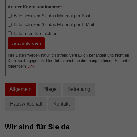
Externe Inhalte
Art der Kontaktaufnahme
*
Wir verwenden auf unserer Website externe Inhalte, um
Bitte schicken Sie das Material per Post
Ihnen zusätzliche Informationen anzubieten.
Bitte schicken Sie das Material per E-Mail
Bitte rufen Sie mich an.
Ihre Daten werden natürlich streng vertraulich behandelt und nicht an
Dritte weitergegeben. Die Datenschutzbestimmungen finden Sie unter
folgendem
Link
.
Allgemein
Pflege
Betreuung
Hauswirtschaft
Kontakt
Wir sind für Sie da