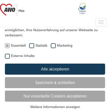
Datenschutzeinstellungen
Auf unserer Webseite werden Cookies verwendet. Einige davon
Toggl
werden zwingend benötigt, während es uns andere
navig
ermöglichen, Ihre Nutzererfahrung auf unserer Webseite zu
verbessern.
|
|
Suche
Kontakt
Mitglied werden
Essentiell
Statistik
Marketing
Externe Inhalte
Great place to work
Alle akzeptieren
Speichern & schließen
Nur essentielle Cookies akzeptieren
Weitere Informationen anzeigen
Essentiell