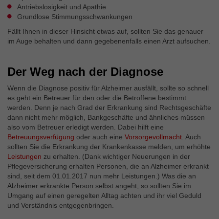
Externe Inhalte
Antriebslosigkeit und Apathie
Wir verwenden auf unserer Website externe Inhalte, um
Grundlose Stimmungsschwankungen
Ihnen zusätzliche Informationen anzubieten.
Fällt Ihnen in dieser Hinsicht etwas auf, sollten Sie das genauer
im Auge behalten und dann gegebenenfalls einen Arzt aufsuchen.
Der Weg nach der Diagnose
Wenn die Diagnose positiv für Alzheimer ausfällt, sollte so schnell
es geht ein Betreuer für den oder die Betroffene bestimmt
werden. Denn je nach Grad der Erkrankung sind Rechtsgeschäfte
dann nicht mehr möglich, Bankgeschäfte und ähnliches müssen
also vom Betreuer erledigt werden. Dabei hilft eine
Betreuungsverfügung
oder auch eine
Vorsorgevollmacht
. Auch
sollten Sie die Erkrankung der Krankenkasse melden, um erhöhte
Leistungen
zu erhalten. (Dank wichtiger Neuerungen in der
Pflegeversicherung erhalten Personen, die an Alzheimer erkrankt
sind, seit dem 01.01.2017 nun mehr Leistungen.) Was die an
Alzheimer erkrankte Person selbst angeht, so sollten Sie im
Umgang auf einen geregelten Alltag achten und ihr viel Geduld
und Verständnis entgegenbringen.