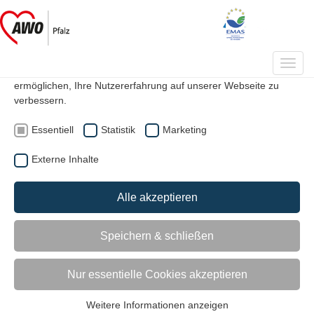
Datenschutzeinstellungen
Auf unserer Webseite werden Cookies verwendet. Einige davon
Toggl
werden zwingend benötigt, während es uns andere
navig
ermöglichen, Ihre Nutzererfahrung auf unserer Webseite zu
verbessern.
|
|
Suche
Kontakt
Mitglied werden
Essentiell
Statistik
Marketing
Externe Inhalte
Sozialstationen der AWO Pfalz:
Verlässliche Pflege in Ihrer
Alle akzeptieren
Nähe
Speichern & schließen
Nur essentielle Cookies akzeptieren
Weitere Informationen anzeigen
Essentiell