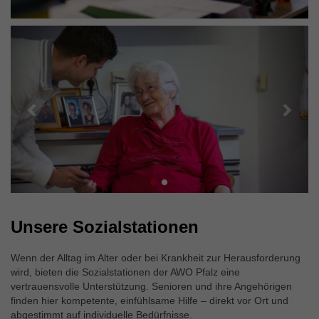
Externe Inhalte
Wir verwenden auf unserer Website externe Inhalte, um
Zurück
Weit
Ihnen zusätzliche Informationen anzubieten.
Unsere Sozialstationen
Wenn der Alltag im Alter oder bei Krankheit zur Herausforderung
wird, bieten die Sozialstationen der AWO Pfalz eine
vertrauensvolle Unterstützung. Senioren und ihre Angehörigen
finden hier kompetente, einfühlsame Hilfe – direkt vor Ort und
abgestimmt auf individuelle Bedürfnisse.