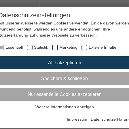
amilie & Quartier
Trauer und Hospiz
Jobs&Ehrenamt
Datenschutzeinstellungen
Auf unserer Webseite werden Cookies verwendet. Einige davon werden
zwingend benötigt, während es uns andere ermöglichen, Ihre
Nutzererfahrung auf unserer Webseite zu verbessern.
Essentiell
Statistik
Marketing
Externe Inhalte
Alle akzeptieren
isverband Rhein-Pfalz-Kreis
Speichern & schließen
z
Nur essentielle Cookies akzeptieren
Weitere Informationen anzeigen
Essentiell
 Mutterstadt, Schifferstadt, Waldsee, Maudach, Gartenstadt, Ruchhei
Diese Tags und Cookies werden für die Grundfunktionen der
Impressum
|
Datenschutzerklärun
Webseite benötigt.