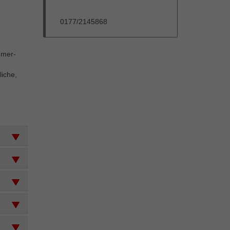
0177/2145868
mmer-
liche,