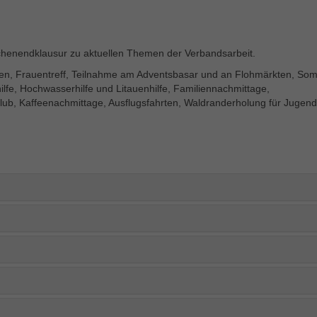
Statistik
Mit diesen Tags können wir die Nutzung der Webseite analysieren,
ochenendklausur zu aktuellen Themen der Verbandsarbeit.
um deren Leistung zu messen und zu verbessern.
agen, Frauentreff, Teilnahme am Adventsbasar und an Flohmärkten, So
ahilfe, Hochwasserhilfe und Litauenhilfe, Familiennachmittage,
lub, Kaffeenachmittage, Ausflugsfahrten, Waldranderholung für Jugend
Marketing
Marketing-Cookies werden in der Regel verwendet, um Ihnen
Werbung anzuzeigen, die Ihren Interessen entspricht. Wenn Sie
andere Webseiten besuchen, wird das Cookie Ihres Browsers
erkannt und ausgewählte Werbeanzeigen werden Ihnen basierend
auf den in diesem Cookie gespeicherte Informationen angezeigt (Art.
6 Abs. 1 S. 1a DSGVO).
Externe Inhalte
Wir verwenden auf unserer Website externe Inhalte, um Ihnen
zusätzliche Informationen anzubieten.