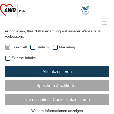
Datenschutzeinstellungen
Auf unserer Webseite werden Cookies verwendet. Einige davon
Toggl
werden zwingend benötigt, während es uns andere
navig
ermöglichen, Ihre Nutzererfahrung auf unserer Webseite zu
verbessern.
|
|
Suche
Kontakt
Mitglied werden
Essentiell
Statistik
Marketing
Externe Inhalte
Gastronomiekonzept
Alle akzeptieren
Speichern & schließen
Nur essentielle Cookies akzeptieren
Weitere Informationen anzeigen
Essentiell