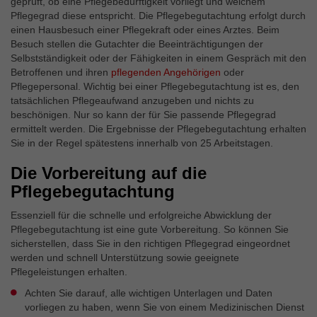
geprüft, ob eine Pflegebedürftigkeit vorliegt und welchem
Externe Inhalte
Pflegegrad diese entspricht. Die Pflegebegutachtung erfolgt durch
Wir verwenden auf unserer Website externe Inhalte, um
einen Hausbesuch einer Pflegekraft oder eines Arztes. Beim
Ihnen zusätzliche Informationen anzubieten.
Besuch stellen die Gutachter die Beeinträchtigungen der
Selbstständigkeit oder der Fähigkeiten in einem Gespräch mit den
Betroffenen und ihren
pflegenden Angehörigen
oder
Pflegepersonal. Wichtig bei einer Pflegebegutachtung ist es, den
tatsächlichen Pflegeaufwand anzugeben und nichts zu
beschönigen. Nur so kann der für Sie passende Pflegegrad
ermittelt werden. Die Ergebnisse der Pflegebegutachtung erhalten
Sie in der Regel spätestens innerhalb von 25 Arbeitstagen.
Die Vorbereitung auf die
Pflegebegutachtung
Essenziell für die schnelle und erfolgreiche Abwicklung der
Pflegebegutachtung ist eine gute Vorbereitung. So können Sie
sicherstellen, dass Sie in den richtigen Pflegegrad eingeordnet
werden und schnell Unterstützung sowie geeignete
Pflegeleistungen erhalten.
Achten Sie darauf, alle wichtigen Unterlagen und Daten
vorliegen zu haben, wenn Sie von einem Medizinischen Dienst