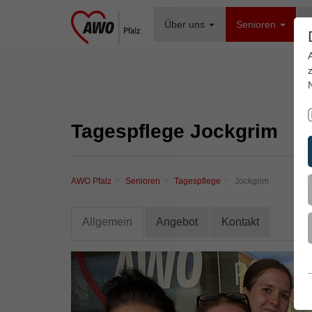
Über uns
Senioren
F
Tagespflege Jockgrim
AWO Pfalz
Senioren
Tagespflege
Jockgrim
Allgemein
Angebot
Kontakt
Zurück