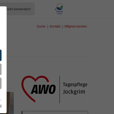
Direkt bewerben!
Suche
|
Kontakt
|
Mitglied werden
eiter
g