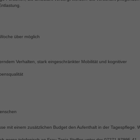
ntlastung.
 Woche über möglich
rndem Verhalten, stark eingeschränkter Mobilität und kognitiver
bensqualität
Menschen
sse mit einem zusätzlichen Budget den Aufenthalt in der Tagespflege. W
ch gerne telefonisch an Frau Tanja Steffes unter der 07271 97995-41.