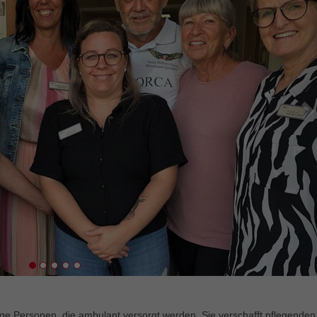
Statistik
Mit diesen Tags können wir die Nutzung der Webseite analysieren,
um deren Leistung zu messen und zu verbessern.
Marketing
Marketing-Cookies werden in der Regel verwendet, um Ihnen
Werbung anzuzeigen, die Ihren Interessen entspricht. Wenn Sie
andere Webseiten besuchen, wird das Cookie Ihres Browsers
erkannt und ausgewählte Werbeanzeigen werden Ihnen basierend
auf den in diesem Cookie gespeicherte Informationen angezeigt (Art.
6 Abs. 1 S. 1a DSGVO).
Externe Inhalte
Wir verwenden auf unserer Website externe Inhalte, um Ihnen
zusätzliche Informationen anzubieten.
ige Personen, die ambulant versorgt werden. Sie verschafft pflegenden