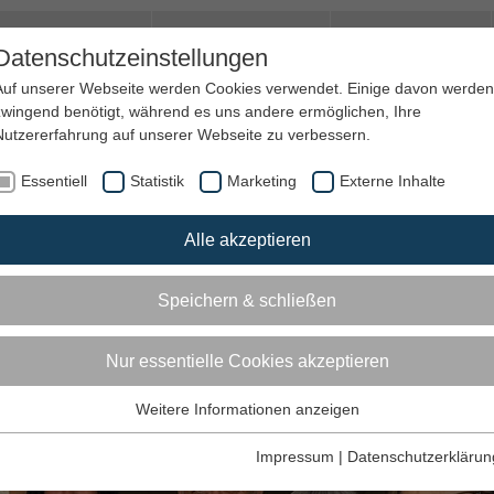
amilie & Quartier
Trauer und Hospiz
Jobs&Ehrenamt
Datenschutzeinstellungen
Auf unserer Webseite werden Cookies verwendet. Einige davon werden
zwingend benötigt, während es uns andere ermöglichen, Ihre
Nutzererfahrung auf unserer Webseite zu verbessern.
Essentiell
Statistik
Marketing
Externe Inhalte
Alle akzeptieren
Speichern & schließen
Nur essentielle Cookies akzeptieren
W
Weitere Informationen anzeigen
Essentiell
Diese Tags und Cookies werden für die Grundfunktionen der
Impressum
|
Datenschutzerklärun
Webseite benötigt.