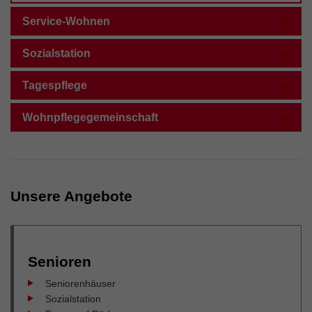
Externe Inhalte
Service-Wohnen
Wir verwenden auf unserer Website externe Inhalte, um
Ihnen zusätzliche Informationen anzubieten.
Sozialstation
Tagespflege
Wohnpflegegemeinschaft
Unsere Angebote
Senioren
Seniorenhäuser
Sozialstation