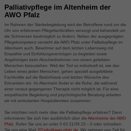
Externe Inhalte
Palliativpflege im Altenheim der
Wir verwenden auf unserer Website externe Inhalte, um
AWO Pfalz
Ihnen zusätzliche Informationen anzubieten.
Im Rahmen der Sterbebegleitung wird der Betroffene rund um die
Uhr von erfahrenen Pflegefachkräften versorgt und behandelt um
die Schmerzen bestmöglich zu lindern. Neben der ausgeprägten
Pflegekompetenz versteht die AWO Pfalz unter Palliativpflege im
Altenheim auch, Bewohner auf dem letzten Lebensweg mit
Empathie und Einfühlungsvermögen zu begleiten sowie
Angehörigen beim Abschiednehmen von einem geliebten
Menschen beizustehen. Weil der Tod so individuell ist, wie das
Leben eines jeden Menschen, gehen speziell ausgebildete
Fachkräfte auf die Bedürfnisse und letzten Wünsche des
Erkrankten ein. Im Altenheim findet er die Ruhe, die während
einer voraus gegangenen Therapie nicht möglich ist. Für eine
empathische Begleitung und psychologische Beratung arbeiten
wir mit ambulanten Hospizdiensten zusammen.
Sie möchten noch mehr über die Palliativpflege erfahren? Dann
informieren Sie sich hier ausführlich über die
Altenheime der AWO
Pfalz
. Rufen Sie uns an unter 0 63 21/39 23 – 0 oder schreiben
Sie uns eine Mail:
info@awo-pfalz.de
. Wir nehmen uns Zeit für