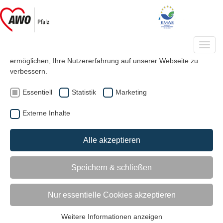
Datenschutzeinstellungen
Auf unserer Webseite werden Cookies verwendet. Einige davon
Toggl
werden zwingend benötigt, während es uns andere
navig
ermöglichen, Ihre Nutzererfahrung auf unserer Webseite zu
verbessern.
|
|
Suche
Kontakt
Mitglied werden
Essentiell
Statistik
Marketing
Externe Inhalte
Trauer und Hospiz
Alle akzeptieren
Speichern & schließen
Nur essentielle Cookies akzeptieren
Über uns
Weitere Informationen anzeigen
Kreisverbände & Ortsvereine
Essentiell