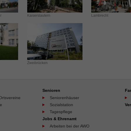
r
Kaiserslautern
Lambrecht
Zweibrücken
Senioren
Fa
Ortsvereine
Seniorenhäuser
ne
Sozialstation
Ve
Tagespflege
Jobs & Ehrenamt
Arbeiten bei der AWO