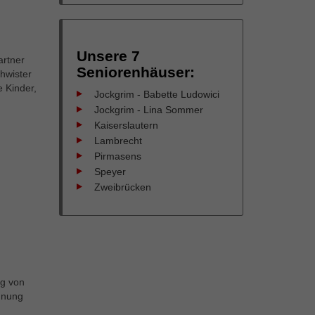
Unsere 7
artner
Seniorenhäuser:
hwister
 Kinder,
Jockgrim - Babette Ludowici
Jockgrim - Lina Sommer
Kaiserslautern
Lambrecht
Pirmasens
Speyer
Zweibrücken
ig von
chnung