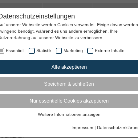
amilie & Quartier
Trauer und Hospiz
Jobs&Ehrenamt
Datenschutzeinstellungen
Auf unserer Webseite werden Cookies verwendet. Einige davon werden
zwingend benötigt, während es uns andere ermöglichen, Ihre
Nutzererfahrung auf unserer Webseite zu verbessern.
Essentiell
Statistik
Marketing
Externe Inhalte
d – Konditionen & Ansprüche
Alle akzeptieren
pflegen
Pflegeunterstützungsgeld
Speichern & schließen
ftig wird, sorgt das Pflegeunterstützungsgeld für eine finanzielle Entlas
ür die Betroffenen zu organisieren. Im Anschluss erhalten Sie wichtige
Nur essentielle Cookies akzeptieren
hnung des Anspruchs.
Weitere Informationen anzeigen
Essentiell
Diese Tags und Cookies werden für die Grundfunktionen der
Impressum
|
Datenschutzerklärun
es
gibt es obligatorische Konditionen, welche erfüllt sein müssen, um d
Webseite benötigt.
 Konditionen: