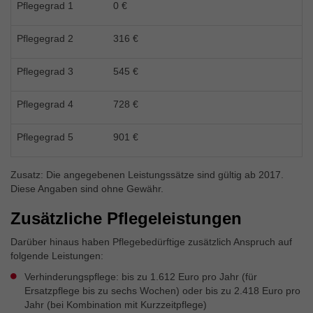
Externe Inhalte
Pflegegrad 1
0 €
Wir verwenden auf unserer Website externe Inhalte, um
Ihnen zusätzliche Informationen anzubieten.
Pflegegrad 2
316 €
Pflegegrad 3
545 €
Pflegegrad 4
728 €
Pflegegrad 5
901 €
Zusatz: Die angegebenen Leistungssätze sind gültig ab 2017.
Diese Angaben sind ohne Gewähr.
Zusätzliche Pflegeleistungen
Darüber hinaus haben Pflegebedürftige zusätzlich Anspruch auf
folgende Leistungen:
Verhinderungspflege: bis zu 1.612 Euro pro Jahr (für
Ersatzpflege bis zu sechs Wochen) oder bis zu 2.418 Euro pro
Jahr (bei Kombination mit Kurzzeitpflege)