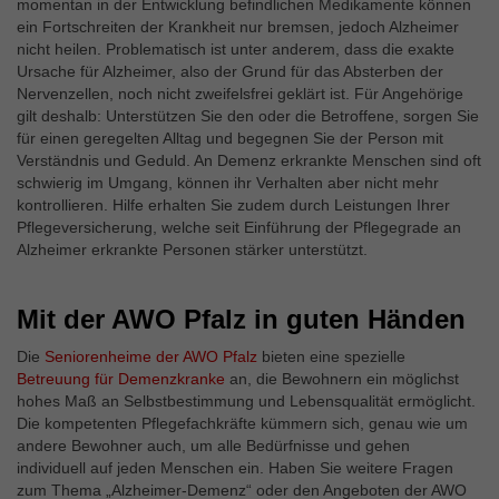
momentan in der Entwicklung befindlichen Medikamente können
Externe Inhalte
ein Fortschreiten der Krankheit nur bremsen, jedoch Alzheimer
Wir verwenden auf unserer Website externe Inhalte, um
nicht heilen. Problematisch ist unter anderem, dass die exakte
Ihnen zusätzliche Informationen anzubieten.
Ursache für Alzheimer, also der Grund für das Absterben der
Nervenzellen, noch nicht zweifelsfrei geklärt ist. Für Angehörige
gilt deshalb: Unterstützen Sie den oder die Betroffene, sorgen Sie
für einen geregelten Alltag und begegnen Sie der Person mit
Verständnis und Geduld. An Demenz erkrankte Menschen sind oft
schwierig im Umgang, können ihr Verhalten aber nicht mehr
kontrollieren. Hilfe erhalten Sie zudem durch Leistungen Ihrer
Pflegeversicherung, welche seit Einführung der Pflegegrade an
Alzheimer erkrankte Personen stärker unterstützt.
Mit der AWO Pfalz in guten Händen
Die
Seniorenheime der AWO Pfalz
bieten eine spezielle
Betreuung für Demenzkranke
an, die Bewohnern ein möglichst
hohes Maß an Selbstbestimmung und Lebensqualität ermöglicht.
Die kompetenten Pflegefachkräfte kümmern sich, genau wie um
andere Bewohner auch, um alle Bedürfnisse und gehen
individuell auf jeden Menschen ein. Haben Sie weitere Fragen
zum Thema „Alzheimer-Demenz“ oder den Angeboten der AWO