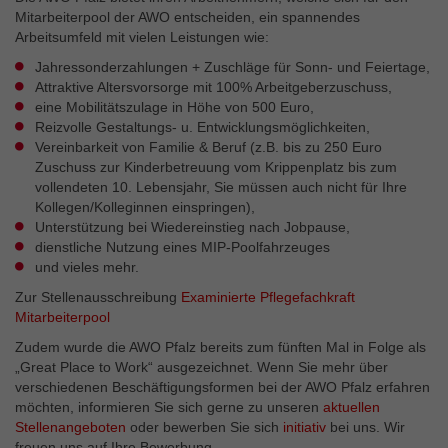
Externe Inhalte
Mitarbeiterpool der AWO entscheiden, ein spannendes
Wir verwenden auf unserer Website externe Inhalte, um
Arbeitsumfeld mit vielen Leistungen wie:
Ihnen zusätzliche Informationen anzubieten.
Jahressonderzahlungen + Zuschläge für Sonn- und Feiertage,
Attraktive Altersvorsorge mit 100% Arbeitgeberzuschuss,
eine Mobilitätszulage in Höhe von 500 Euro,
Reizvolle Gestaltungs- u. Entwicklungsmöglichkeiten,
Vereinbarkeit von Familie & Beruf (z.B. bis zu 250 Euro
Zuschuss zur Kinderbetreuung vom Krippenplatz bis zum
vollendeten 10. Lebensjahr, Sie müssen auch nicht für Ihre
Kollegen/Kolleginnen einspringen),
Unterstützung bei Wiedereinstieg nach Jobpause,
dienstliche Nutzung eines MIP-Poolfahrzeuges
und vieles mehr.
Zur Stellenausschreibung
Examinierte Pflegefachkraft
Mitarbeiterpool
Zudem wurde die AWO Pfalz bereits zum fünften Mal in Folge als
„Great Place to Work“ ausgezeichnet. Wenn Sie mehr über
verschiedenen Beschäftigungsformen bei der AWO Pfalz erfahren
möchten, informieren Sie sich gerne zu unseren
aktuellen
Stellenangeboten
oder bewerben Sie sich
initiativ
bei uns. Wir
freuen uns auf Ihre Bewerbung.