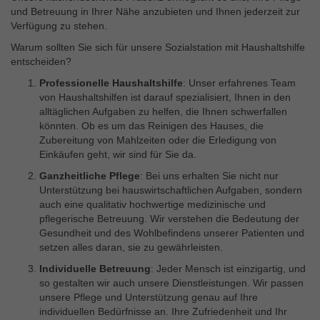
Externe Inhalte
und Betreuung in Ihrer Nähe anzubieten und Ihnen jederzeit zur
Wir verwenden auf unserer Website externe Inhalte, um
Verfügung zu stehen.
Ihnen zusätzliche Informationen anzubieten.
Warum sollten Sie sich für unsere Sozialstation mit Haushaltshilfe
entscheiden?
Professionelle Haushaltshilfe
: Unser erfahrenes Team
von Haushaltshilfen ist darauf spezialisiert, Ihnen in den
alltäglichen Aufgaben zu helfen, die Ihnen schwerfallen
könnten. Ob es um das Reinigen des Hauses, die
Zubereitung von Mahlzeiten oder die Erledigung von
Einkäufen geht, wir sind für Sie da.
Ganzheitliche Pflege
: Bei uns erhalten Sie nicht nur
Unterstützung bei hauswirtschaftlichen Aufgaben, sondern
auch eine qualitativ hochwertige medizinische und
pflegerische Betreuung. Wir verstehen die Bedeutung der
Gesundheit und des Wohlbefindens unserer Patienten und
setzen alles daran, sie zu gewährleisten.
Individuelle Betreuung
: Jeder Mensch ist einzigartig, und
so gestalten wir auch unsere Dienstleistungen. Wir passen
unsere Pflege und Unterstützung genau auf Ihre
individuellen Bedürfnisse an. Ihre Zufriedenheit und Ihr