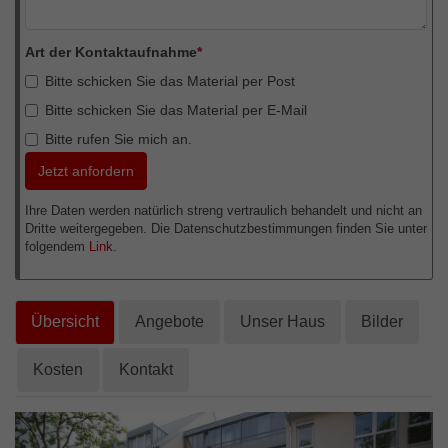
Externe Inhalte
Wir verwenden auf unserer Website externe Inhalte, um
Art der Kontaktaufnahme
*
Ihnen zusätzliche Informationen anzubieten.
Bitte schicken Sie das Material per Post
Bitte schicken Sie das Material per E-Mail
Bitte rufen Sie mich an.
Ihre Daten werden natürlich streng vertraulich behandelt und nicht an
Dritte weitergegeben. Die Datenschutzbestimmungen finden Sie unter
folgendem
Link
.
Übersicht
Angebote
Unser Haus
Bilder
Kosten
Kontakt
Zurück
Weit