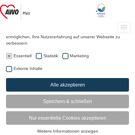
Datenschutzeinstellungen
Auf unserer Webseite werden Cookies verwendet. Einige davon
Toggl
werden zwingend benötigt, während es uns andere
navig
ermöglichen, Ihre Nutzererfahrung auf unserer Webseite zu
verbessern.
|
|
Suche
Kontakt
Mitglied werden
Essentiell
Statistik
Marketing
Externe Inhalte
Einzelmitgliedschaft
Alle akzeptieren
Kontakt
Speichern & schließen
Arbeiterwohlfahrt Pfalz e.V.
Nur essentielle Cookies akzeptieren
Mitgliederorganisation
Gudrun Gutfrucht
Weitere Informationen anzeigen
Essentiell