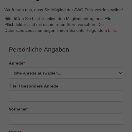
Externe Inhalte
Wir verwenden auf unserer Website externe Inhalte, um
Wir freuen uns, dass Sie Mitglied der AWO Pfalz werden wollen!
Ihnen zusätzliche Informationen anzubieten.
Bitte füllen Sie hierfür online den Mitgliedsantrag aus. Alle
Pflichtfelder sind mit einem roten Stern versehen. Die
Datenschutzbestimmungen finden Sie unter folgendem
Link
.
Persönliche Angaben
Anrede
*
Titel / besondere Anrede
Vorname
*