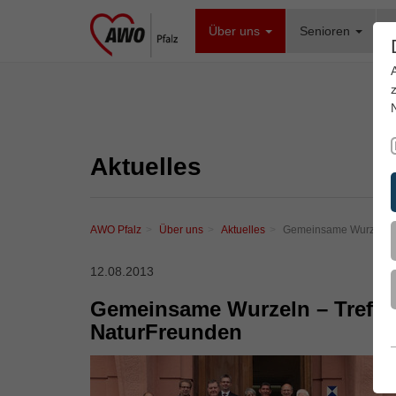
Über uns
Senioren
F
Aktuelles
AWO Pfalz
Über uns
Aktuelles
Gemeinsame Wurzeln – 
12.08.2013
Gemeinsame Wurzeln – Treffe
NaturFreunden