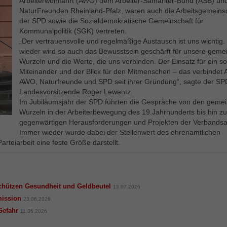
Arbeiterwohlfahrt (AWO) dem Arbeiter-Samariter-Bund (ASB) un
NaturFreunden Rheinland-Pfalz, waren auch die Arbeitsgemeins
der SPD sowie die Sozialdemokratische Gemeinschaft für
Statistik
Kommunalpolitik (SGK) vertreten.
Mit diesen Tags können wir die Nutzung der Webseite analysieren,
„Der vertrauensvolle und regelmäßige Austausch ist uns wichtig
um deren Leistung zu messen und zu verbessern.
wieder wird so auch das Bewusstsein geschärft für unsere gem
Wurzeln und die Werte, die uns verbinden. Der Einsatz für ein so
Miteinander und der Blick für den Mitmenschen – das verbindet 
Marketing
AWO, Naturfreunde und SPD seit ihrer Gründung“, sagte der SP
Marketing-Cookies werden in der Regel verwendet, um Ihnen
Landesvorsitzende Roger Lewentz.
Im Jubiläumsjahr der SPD führten die Gespräche von den gem
Werbung anzuzeigen, die Ihren Interessen entspricht. Wenn Sie
Wurzeln in der Arbeiterbewegung des 19.Jahrhunderts bis hin zu
andere Webseiten besuchen, wird das Cookie Ihres Browsers
gegenwärtigen Herausforderungen und Projekten der Verbandsar
erkannt und ausgewählte Werbeanzeigen werden Ihnen basierend
Immer wieder wurde dabei der Stellenwert des ehrenamtlichen
auf den in diesem Cookie gespeicherte Informationen angezeigt (Art.
rteiarbeit eine feste Größe darstellt.
6 Abs. 1 S. 1a DSGVO).
Externe Inhalte
schützen Gesundheit und Geldbeutel
13.07.2026
Wir verwenden auf unserer Website externe Inhalte, um Ihnen
mission
23.06.2026
zusätzliche Informationen anzubieten.
Gefahr
11.06.2026