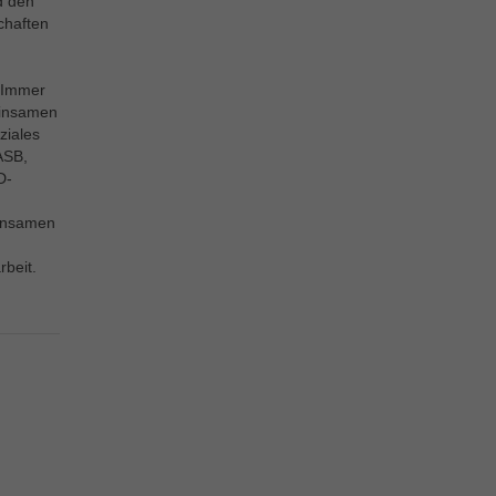
d den
chaften
. Immer
einsamen
ziales
ASB,
D-
einsamen
beit.