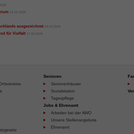
2026
erium
12.05.2026
tschlands ausgezeichnet
26.03.2026
d für Vielfalt
17.03.2026
Senioren
Fa
Ortsvereine
Seniorenhäuser
ne
Sozialstation
Ve
Tagespflege
Jobs & Ehrenamt
Arbeiten bei der AWO
Unsere Stellenangebote
Ehrenamt
tzgesetz