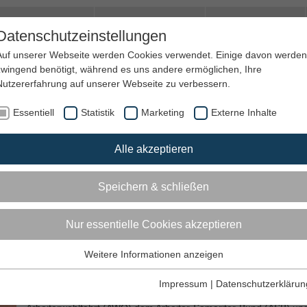
amilie & Quartier
Trauer und Hospiz
Jobs&Ehrenamt
Datenschutzeinstellungen
Auf unserer Webseite werden Cookies verwendet. Einige davon werden
zwingend benötigt, während es uns andere ermöglichen, Ihre
Nutzererfahrung auf unserer Webseite zu verbessern.
Essentiell
Statistik
Marketing
Externe Inhalte
Alle akzeptieren
Treffen mit Verantwortlichen von ASB, AWO und NaturFreunden
Speichern & schließen
Nur essentielle Cookies akzeptieren
n mit Verantwortlichen von ASB, AWO 
Weitere Informationen anzeigen
Essentiell
Diese Tags und Cookies werden für die Grundfunktionen der
Der Vorstand der SPD-Rheinland-Pfalz traf sich zum Austausch m
Impressum
|
Datenschutzerklärun
Verantwortlichen rheinland-pfälzischer Verbände. Neben der
Webseite benötigt.