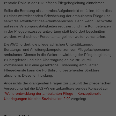
Externe Inhalte
zentrale Rolle in der zukünftigen Pflegebegleitung einnehmen.
Wir verwenden auf unserer Website externe Inhalte, um
Sollte die
Beratung als zentrales Aufgabenfeld entfallen, führt dies
Ihnen zusätzliche Informationen anzubieten.
zu einer weitreichenden Schwächung der ambulanten Pflege und
senkt die Attraktivität des Arbeitsbereiches. Denn wenn Fachkräfte
auf reine Versorgungstätigkeiten reduziert und ihre Kompetenzen
in der Pflegeprozessverantwortung statt befördert beschnitten
werden, wird sich der Personalmangel hier weiter verschärfen.
Die AWO fordert, die pflegefachlichen Unterstützungs-,
Beratungs- und Anleitungskompetenzen von Pflegefachpersonen
ambulanter Dienste in die Weiterentwicklung der Pflegebegleitung
zu integrieren und eine Übertragung an sie strukturell
vorzusehen. Nur eine gesetzliche Erwähnung ambulanter
Pflegedienste kann die Fortführung bestehender Strukturen
absichern. Diese fehlt bislang.
Angesichts der drängenden Fragen zur Zukunft der pflegerischen
Versorgung hat die BAGFW ein zukunftsweisendes Konzept zur
“Weiterentwicklung der ambulanten Pflege – Konzeptionelle
Überlegungen für eine Sozialstation 2.0”
vorgelegt.