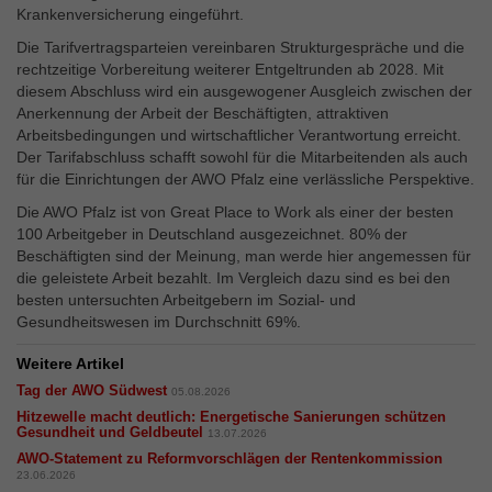
Externe Inhalte
Krankenversicherung eingeführt.
Wir verwenden auf unserer Website externe Inhalte, um
Die Tarifvertragsparteien vereinbaren Strukturgespräche und die
Ihnen zusätzliche Informationen anzubieten.
rechtzeitige Vorbereitung weiterer Entgeltrunden ab 2028. Mit
diesem Abschluss wird ein ausgewogener Ausgleich zwischen der
Anerkennung der Arbeit der Beschäftigten, attraktiven
Arbeitsbedingungen und wirtschaftlicher Verantwortung erreicht.
Der Tarifabschluss schafft sowohl für die Mitarbeitenden als auch
für die Einrichtungen der AWO Pfalz eine verlässliche Perspektive.
Die AWO Pfalz ist von Great Place to Work als einer der besten
100 Arbeitgeber in Deutschland ausgezeichnet. 80% der
Beschäftigten sind der Meinung, man werde hier angemessen für
die geleistete Arbeit bezahlt. Im Vergleich dazu sind es bei den
besten untersuchten Arbeitgebern im Sozial- und
Gesundheitswesen im Durchschnitt 69%.
Weitere Artikel
Tag der AWO Südwest
05.08.2026
Hitzewelle macht deutlich: Energetische Sanierungen schützen
Gesundheit und Geldbeutel
13.07.2026
​​​​​​​AWO-Statement zu Reformvorschlägen der Rentenkommission
23.06.2026