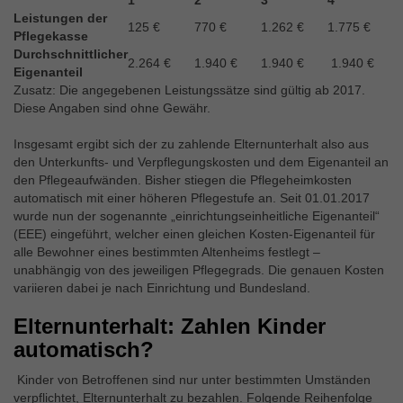
1
2
3
4
5
Externe Inhalte
Leistungen der
125 €
770 €
1.262 €
1.775 €
2
Wir verwenden auf unserer Website externe Inhalte, um
Pflegekasse
Ihnen zusätzliche Informationen anzubieten.
Durchschnittlicher
2.264 €
1.940 €
1.940 €
1.940 €
1
Eigenanteil
Zusatz: Die angegebenen Leistungssätze sind gültig ab 2017.
Diese Angaben sind ohne Gewähr.
Insgesamt ergibt sich der zu zahlende Elternunterhalt also aus
den Unterkunfts- und Verpflegungskosten und dem Eigenanteil an
den Pflegeaufwänden. Bisher stiegen die Pflegeheimkosten
automatisch mit einer höheren Pflegestufe an. Seit 01.01.2017
wurde nun der sogenannte „einrichtungseinheitliche Eigenanteil“
(EEE) eingeführt, welcher einen gleichen Kosten-Eigenanteil für
alle Bewohner eines bestimmten Altenheims festlegt –
unabhängig von des jeweiligen Pflegegrads. Die genauen Kosten
variieren dabei je nach Einrichtung und Bundesland.
Elternunterhalt: Zahlen Kinder
automatisch?
Kinder von Betroffenen sind nur unter bestimmten Umständen
verpflichtet, Elternunterhalt zu bezahlen. Folgende Reihenfolge