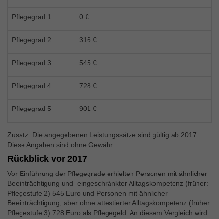
Externe Inhalte
Wir verwenden auf unserer Website externe Inhalte, um
Pflegegrad 1
0 €
Ihnen zusätzliche Informationen anzubieten.
Pflegegrad 2
316 €
Pflegegrad 3
545 €
Pflegegrad 4
728 €
Pflegegrad 5
901 €
Zusatz: Die angegebenen Leistungssätze sind gültig ab 2017.
Diese Angaben sind ohne Gewähr.
Rückblick vor 2017
Vor Einführung der Pflegegrade erhielten Personen mit ähnlicher
Beeinträchtigung und eingeschränkter Alltagskompetenz (früher:
Pflegestufe 2) 545 Euro und Personen mit ähnlicher
Beeinträchtigung, aber ohne attestierter Alltagskompetenz (früher:
Pflegestufe 3) 728 Euro als Pflegegeld. An diesem Vergleich wird